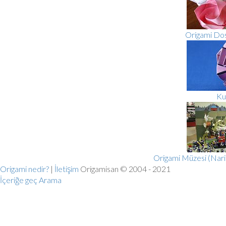
Origami Dos
Ku
Origami Müzesi (Nari
Origami nedir?
|
İletişim
Origamisan © 2004 - 2021
İçeriğe geç
Arama