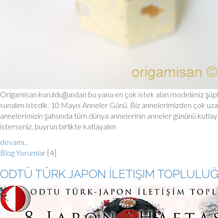
Origamisan kurulduğundan bu yana en çok istek alan modelimiz şüphesi
sunalım istedik. 10 Mayıs Anneler Günü. Biz annelerimizden çok uza
annelerimizin şahsında tüm dünya annelerinin anneler gününü kutlayal
isterseniz, buyrun birlikte katlayalım
devamı..
Blog
Yorumlar
[4]
ODTÜ TÜRK JAPON İLETIŞIM TOPLULUĞ