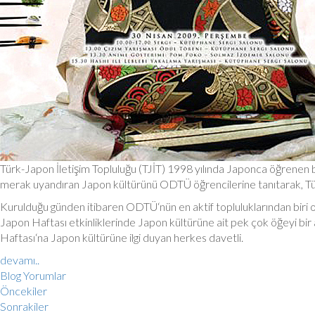
Türk-Japon İletişim Topluluğu (TJİT) 1998 yılında Japonca öğrenen 
merak uyandıran Japon kültürünü ODTÜ öğrencilerine tanıtarak, Tür
Kurulduğu günden itibaren ODTÜ‘nün en aktif topluluklarından biri ol
Japon Haftası etkinliklerinde Japon kültürüne ait pek çok öğeyi bir
Haftası‘na Japon kültürüne ilgi duyan herkes davetli.
devamı..
Blog
Yorumlar
Öncekiler
Sonrakiler