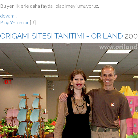
Bu yeniliklerle daha faydalı olabilmeyi umuyoruz.
devamı..
Blog
Yorumlar
[3]
ORIGAMI SITESI TANITIMI - ORILAND
200