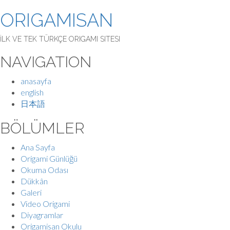
ORIGAMISAN
İLK VE TEK TÜRKÇE ORIGAMI SITESI
NAVIGATION
anasayfa
english
日本語
BÖLÜMLER
Ana Sayfa
Origami Günlüğü
Okuma Odası
Dükkân
Galeri
Video Origami
Diyagramlar
Origamisan Okulu