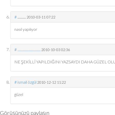
#
...........
2010-03-11 07:22
nasıl yapılıyor
#
..............................
2010-10-03 02:36
NE ŞEKİLLİ YAPILDIĞINI
YAZSAYDI
DAHA
GÜZEL
OL
#
ismail özgül
2010-12-12 11:22
güzel
Görüşünüzü paylaşın