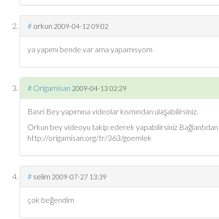
#
orkun
2009-04-12 09:02
ya yapımı bende var ama yapamısyom
#
Origamisan
2009-04-13 02:29
Basri Bey yapımına videolar kısmından ulaşabilirsiniz.
Orkun bey videoyu takip ederek yapabilirsiniz Bağlantıdan b
http://origamisan.org/tr/363/goemlek
#
selim
2009-07-27 13:39
çok beğendim