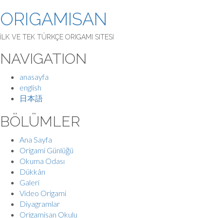
ORIGAMISAN
İLK VE TEK TÜRKÇE ORIGAMI SITESI
NAVIGATION
anasayfa
english
日本語
BÖLÜMLER
Ana Sayfa
Origami Günlüğü
Okuma Odası
Dükkân
Galeri
Video Origami
Diyagramlar
Origamisan Okulu