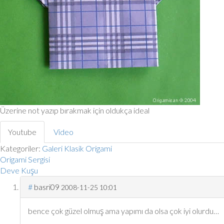
Üzerine not yazıp bırakmak için oldukça ideal
Youtube
Video
Kategoriler:
Galeri
Klasik Origami
Origami Sergisi
Deve Kuşu
#
basri09
2008-11-25 10:01
bence çok güzel olmuş ama yapımı da olsa çok iyi olurdu…