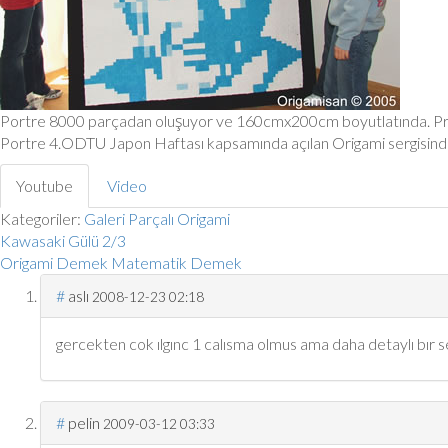
Portre 8000 parçadan oluşuyor ve 160cmx200cm boyutlatında. P
Portre 4.ODTU Japon Haftası kapsamında açılan Origami sergisinde 
Youtube
Video
Kategoriler:
Galeri
Parçalı Origami
Kawasaki Gülü 2/3
Origami Demek Matematik Demek
#
aslı
2008-12-23 02:18
gercekten cok ılgınc 1 calısma olmus ama daha detaylı bır se
#
pelin
2009-03-12 03:33