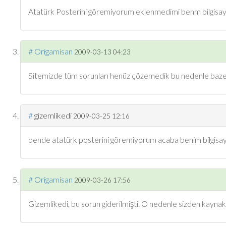
Atatürk Posterini göremiyorum eklenmedimi benm bilgisayr
#
Origamisan
2009-03-13 04:23
Sitemizde tüm sorunları henüz çözemedik bu nedenle bazen bö
#
gizemlikedi
2009-03-25 12:16
bende atatürk posterini göremiyorum acaba benim bilgisa
#
Origamisan
2009-03-26 17:56
Gizemlikedi, bu sorun giderilmişti. O nedenle sizden kaynaklı 