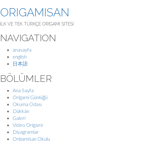
ORIGAMISAN
İLK VE TEK TÜRKÇE ORIGAMI SITESI
NAVIGATION
anasayfa
english
日本語
BÖLÜMLER
Ana Sayfa
Origami Günlüğü
Okuma Odası
Dükkân
Galeri
Video Origami
Diyagramlar
Origamisan Okulu