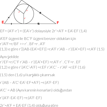
EF= (A’F-r’) + (EA’-r’) dolayısiyle 2r’=A’F + EA’-EF (1,4)
A′EF üçgeni ile BC’F üçgeni benzer oldukları için
r’/A′F=r/BF >> r’ . BF=r . A′F
(1,3) e göre r’.[(AB-(EA′+EF)] =r.A′F r’.AB – r’.(EA′+EF) =r.A′F (1.5)
Aynı şekilde
r’/EF=r/C’F r’.AB – r’.(EA′+EF) =r.A′F r’ . C’F=r . EF
(1,2) e göre r’.(A’C’-A’F) =r.EF r’.A’C’ – r’.AF =r.EF (1.6)
(1.5) den (1.6) yi karşılıklı çıkarırsak
r’.(AB – A’C’-EA′-EF+A’F) =r.(A′F-EF)
A’C’ = AB (Aynı karenin kenarları) olduğundan
r’.(A’F-EA′-EF) =r.(A′F-EF)
2r’=A’F + EA’-EF (1,4) olduğuna göre