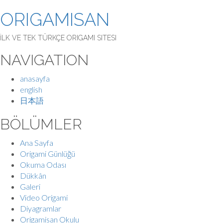
ORIGAMISAN
İLK VE TEK TÜRKÇE ORIGAMI SITESI
NAVIGATION
anasayfa
english
日本語
BÖLÜMLER
Ana Sayfa
Origami Günlüğü
Okuma Odası
Dükkân
Galeri
Video Origami
Diyagramlar
Origamisan Okulu