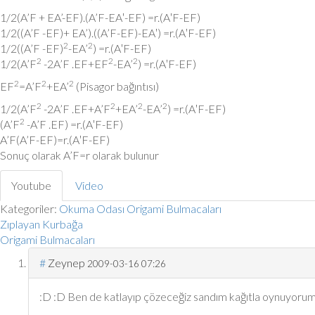
1/2(A’F + EA’-EF).(A’F-EA′-EF) =r.(A′F-EF)
1/2((A’F -EF)+ EA’).((A’F-EF)-EA′) =r.(A′F-EF)
2
2
1/2((A’F -EF)
-EA’
) =r.(A′F-EF)
2
2
2
1/2(A’F
-2A’F .EF+EF
-EA’
) =r.(A′F-EF)
2
2
2
EF
=A’F
+EA’
(Pisagor bağıntısı)
2
2
2
2
1/2(A’F
-2A’F .EF+A’F
+EA’
-EA’
) =r.(A′F-EF)
2
(A’F
-A’F .EF) =r.(A′F-EF)
A’F(A’F-EF)=r.(A′F-EF)
Sonuç olarak A’F=r olarak bulunur
Youtube
Video
Kategoriler:
Okuma Odası
Origami Bulmacaları
Zıplayan Kurbağa
Origami Bulmacaları
#
Zeynep
2009-03-16 07:26
:D :D Ben de katlayıp çözeceğiz sandım kağıtla oynuyorum 