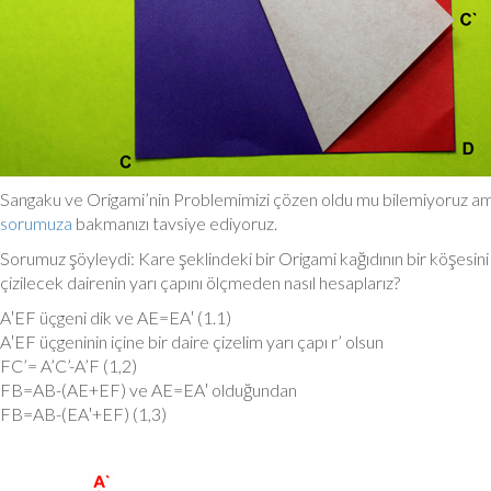
Sangaku ve Origami’nin Problemimizi çözen oldu mu bilemiyoruz ama
sorumuza
bakmanızı tavsiye ediyoruz.
Sorumuz şöyleydi: Kare şeklindeki bir Origami kağıdının bir köşesini
çizilecek dairenin yarı çapını ölçmeden nasıl hesaplarız?
A′EF üçgeni dik ve AE=EA′ (1.1)
A′EF üçgeninin içine bir daire çizelim yarı çapı r’ olsun
FC’= A’C’-A’F (1,2)
FB=AB-(AE+EF) ve AE=EA′ olduğundan
FB=AB-(EA′+EF) (1,3)