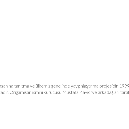
nsanına tanıtma ve ülkemiz genelinde yaygınlaştırma projesidir. 199
tadır. Origamisan ismini kurucusu Mustafa Kavici'ye arkadaşları tara