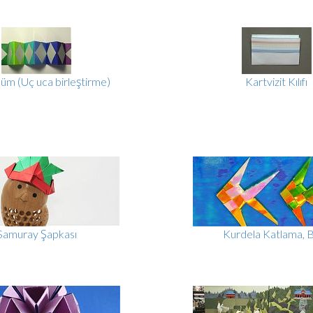
büm (Uç uca birleştirme)
Kartvizit Kılıfı
Samuray Şapkası
Kurdela Katlama, B