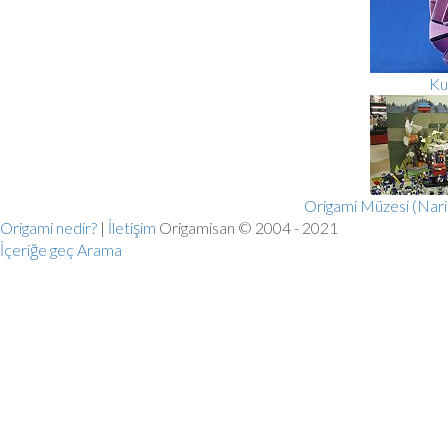
Ku
Origami Müzesi (Nari
Origami nedir?
|
İletişim
Origamisan © 2004 - 2021
İçeriğe geç
Arama