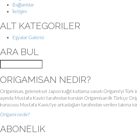
Bağlantılar
İletişim
ALT KATEGORILER
Eşyalar Galerisi
ARA BUL
ORIGAMISAN NEDIR?
Origamisan, geleneksel Japon kağıt katlama sanatı Origami'yi Türk in
ayında Mustafa Kavici tarafından kurulan Origamisan ilk Türkçe Orig
kurucusu Mustafa Kavici'ye arkadaşları tarafından verilen takma is
Origami nedir?
ABONELIK