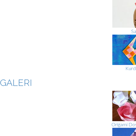
Sa
Kurd
GALERI
Origami Dos