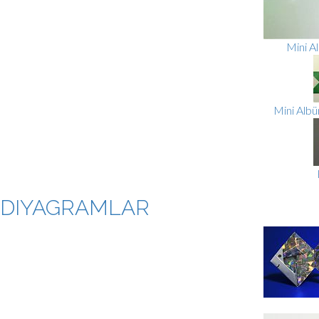
Mini A
Mini Albü
DIYAGRAMLAR