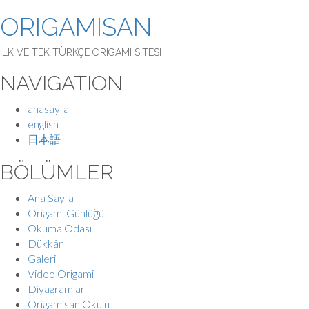
ORIGAMISAN
İLK VE TEK TÜRKÇE ORIGAMI SITESI
NAVIGATION
anasayfa
english
日本語
BÖLÜMLER
Ana Sayfa
Origami Günlüğü
Okuma Odası
Dükkân
Galeri
Video Origami
Diyagramlar
Origamisan Okulu