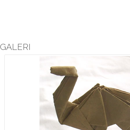
GALERI