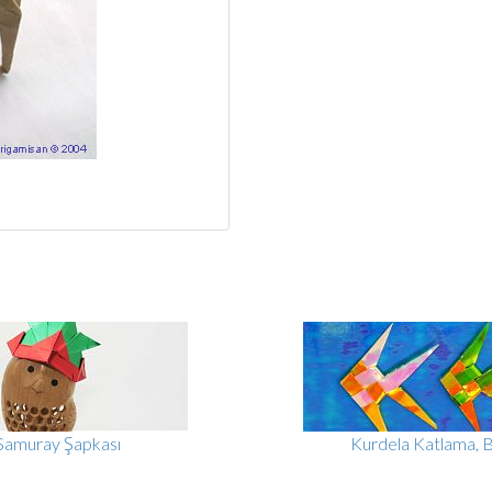
Samuray Şapkası
Kurdela Katlama, B