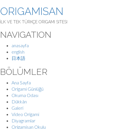
ORIGAMISAN
İLK VE TEK TÜRKÇE ORIGAMI SITESI
NAVIGATION
anasayfa
english
日本語
BÖLÜMLER
Ana Sayfa
Origami Günlüğü
Okuma Odası
Dükkân
Galeri
Video Origami
Diyagramlar
Origamisan Okulu